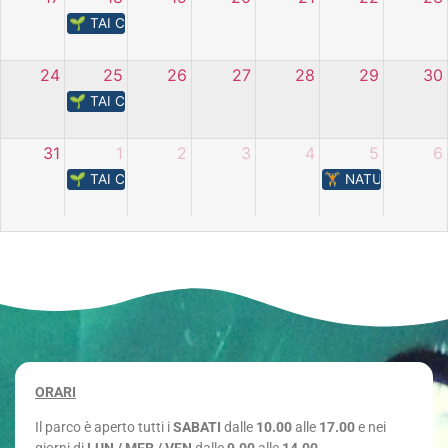
🌱 TAI CHI – L’energia della natura
24
25
26
27
28
29
30
🌱 TAI CHI – L’energia della natura
31
1
2
3
4
5
6
🌱 TAI CHI – L’energia della natura
🏋️​ NATURA IN M
ORARI
Il parco è aperto tutti i
SABATI
dalle
10.00
alle
17.00
e nei