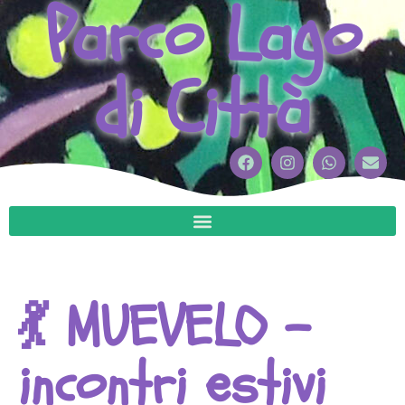
Parco Lago
di Città
💃​ MUEVELO –
incontri estivi