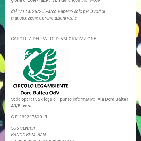
giorni di
LUN / MER / VEN
dalle
9.00
alle
14.00
dal 1/12 al 28/2 il Parco è aperto solo per lavori di
manutenzione e prenotazioni visite
CAPOFILA DEL PATTO DI VALORIZZAZIONE
Sede
operativa e legale – punto informativo-
Via Dora Baltea
40/B Ivrea
C.F. 93026730015
SOSTIENICI!
BANCO BPM IBAN: