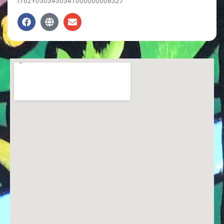
IT62Y0503430541000000008327