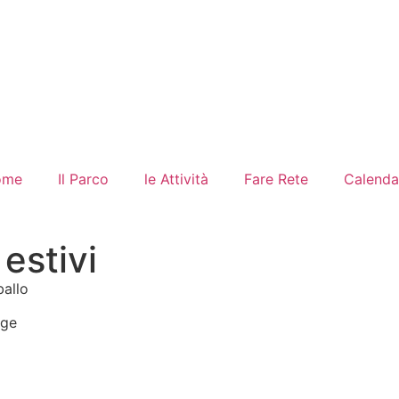
ome
Il Parco
le Attività
Fare Rete
Calenda
estivi
ballo
Age