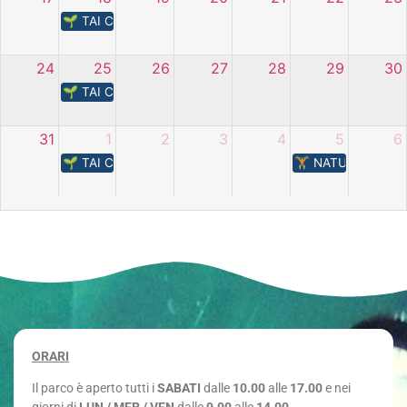
🌱 TAI CHI – L’energia della natura
24
25
26
27
28
29
30
🌱 TAI CHI – L’energia della natura
31
1
2
3
4
5
6
🌱 TAI CHI – L’energia della natura
🏋️​ NATURA IN M
ORARI
Il parco è aperto tutti i
SABATI
dalle
10.00
alle
17.00
e nei