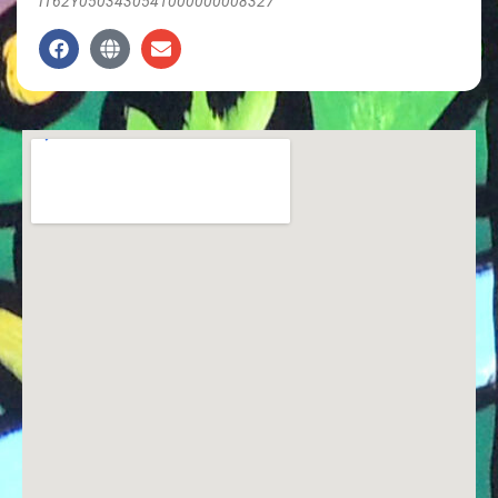
IT62Y0503430541000000008327