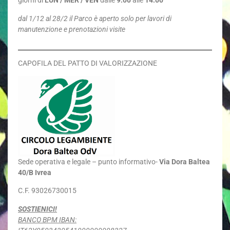
giorni di
LUN / MER / VEN
dalle
9.00
alle
14.00
dal 1/12 al 28/2 il Parco è aperto solo per lavori di
manutenzione e prenotazioni visite
CAPOFILA DEL PATTO DI VALORIZZAZIONE
Sede
operativa e legale – punto informativo-
Via Dora Baltea
40/B Ivrea
C.F. 93026730015
SOSTIENICI!
BANCO BPM IBAN: