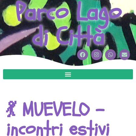
Parco Lago
di Città
💃​ MUEVELO –
incontri estivi