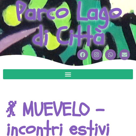
Parco Lago
di Città
💃​ MUEVELO –
incontri estivi