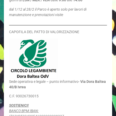
giorni di
LUN / MER / VEN
dalle
9.00
alle
14.00
dal 1/12 al 28/2 il Parco è aperto solo per lavori di
manutenzione e prenotazioni visite
CAPOFILA DEL PATTO DI VALORIZZAZIONE
Sede
operativa e legale – punto informativo-
Via Dora Baltea
40/B Ivrea
C.F. 93026730015
SOSTIENICI!
BANCO BPM IBAN: