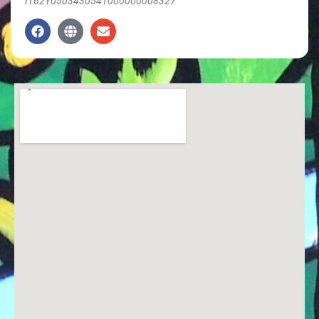
IT62Y0503430541000000008327