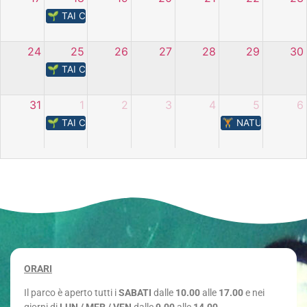
🌱 TAI CHI – L’energia della natura
24
25
26
27
28
29
30
🌱 TAI CHI – L’energia della natura
31
1
2
3
4
5
6
🌱 TAI CHI – L’energia della natura
🏋️​ NATURA IN M
ORARI
Il parco è aperto tutti i
SABATI
dalle
10.00
alle
17.00
e nei