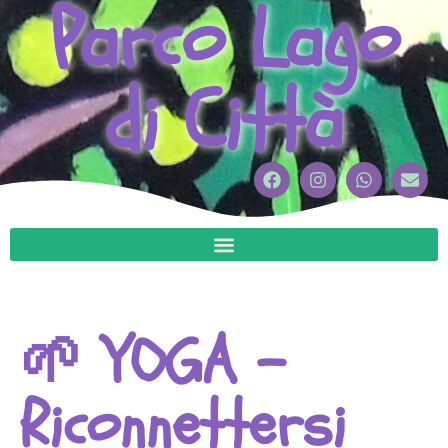
Parco Lago
di Città
🌱 YOGA –
Riconnettersi