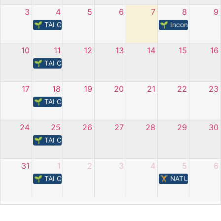
3
4
5
6
7
8
9
🌱 TAI CHI – L’energia della natura
🌱​ Incontri nell’o
10
11
12
13
14
15
16
🌱 TAI CHI – L’energia della natura
17
18
19
20
21
22
23
🌱 TAI CHI – L’energia della natura
24
25
26
27
28
29
30
🌱 TAI CHI – L’energia della natura
31
1
2
3
4
5
6
🌱 TAI CHI – L’energia della natura
🏋️​ NATURA IN M