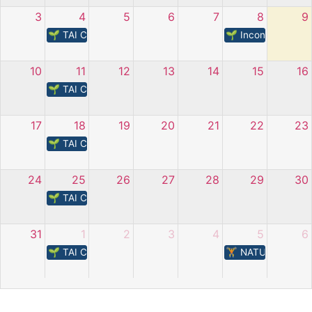
3
4
5
6
7
8
9
🌱 TAI CHI – L’energia della natura
🌱​ Incontri nell’o
10
11
12
13
14
15
16
🌱 TAI CHI – L’energia della natura
17
18
19
20
21
22
23
🌱 TAI CHI – L’energia della natura
24
25
26
27
28
29
30
🌱 TAI CHI – L’energia della natura
31
1
2
3
4
5
6
🌱 TAI CHI – L’energia della natura
🏋️​ NATURA IN M