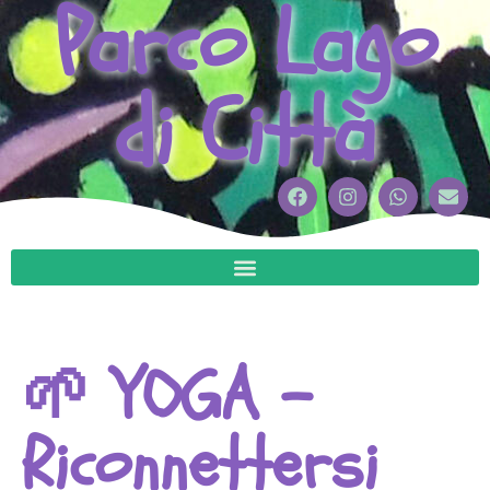
Parco Lago
di Città
🌱 YOGA –
Riconnettersi