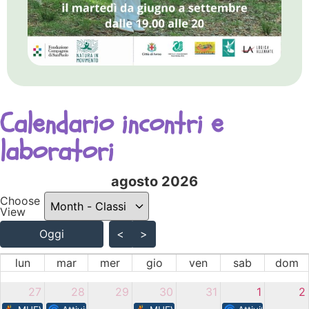
Calendario incontri e
laboratori
agosto 2026 - current view 
agosto 2026
Choose
Skip Calendar
View
Oggi
<
>
lun
mar
mer
gio
ven
sab
dom
27
28
29
30
31
1
2