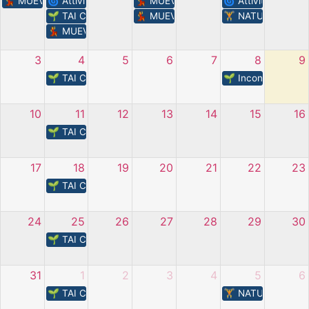
💃​ MUEVELO – incontri estivi
🌀​ Attività – Centro estivo di Senza Confini
💃​ MUEVELO – incontri estivi
🌀​ Attività – Senza
🌱 TAI CHI – L’energia della natura
💃​ MUEVELO – incontri estivi
🏋️​ NATURA IN M
💃​ MUEVELO – incontri estivi
3
4
5
6
7
8
9
🌱 TAI CHI – L’energia della natura
🌱​ Incontri nell’o
10
11
12
13
14
15
16
🌱 TAI CHI – L’energia della natura
17
18
19
20
21
22
23
🌱 TAI CHI – L’energia della natura
24
25
26
27
28
29
30
🌱 TAI CHI – L’energia della natura
31
1
2
3
4
5
6
🌱 TAI CHI – L’energia della natura
🏋️​ NATURA IN M