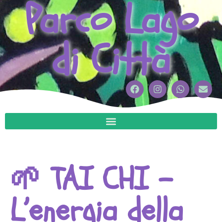
Parco Lago
di Città
🌱 TAI CHI –
L’energia della