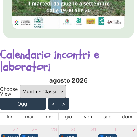
Calendario incontri e
laboratori
agosto 2026 - current view 
agosto 2026
Choose
Skip Calendar
View
Oggi
<
>
lun
mar
mer
gio
ven
sab
dom
27
28
29
30
31
1
2