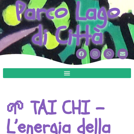
Parco Lago
di Città
🌱 TAI CHI –
L’energia della