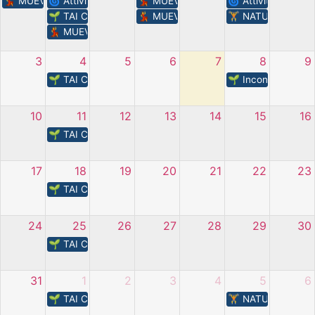
💃​ MUEVELO – incontri estivi
🌀​ Attività – Centro estivo di Senza Confini
💃​ MUEVELO – incontri estivi
🌀​ Attività – Senza
🌱 TAI CHI – L’energia della natura
💃​ MUEVELO – incontri estivi
🏋️​ NATURA IN M
💃​ MUEVELO – incontri estivi
3
4
5
6
7
8
9
🌱 TAI CHI – L’energia della natura
🌱​ Incontri nell’o
10
11
12
13
14
15
16
🌱 TAI CHI – L’energia della natura
17
18
19
20
21
22
23
🌱 TAI CHI – L’energia della natura
24
25
26
27
28
29
30
🌱 TAI CHI – L’energia della natura
31
1
2
3
4
5
6
🌱 TAI CHI – L’energia della natura
🏋️​ NATURA IN M